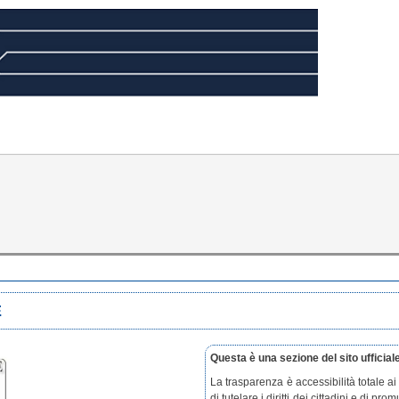
E
Questa è una sezione del sito ufficia
La trasparenza è accessibilità totale a
di tutelare i diritti dei cittadini e di pr