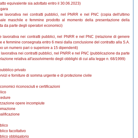
atto equivalente sia adottato entro il 30.06.2023)
 gara
ne lavorativa nei contratti pubblici, nel PNRR e nel PNC (copia dell'ultimo
onale maschile e femmine prodotto al momento della presentazione della
ta da parte degli operatori economici)
e lavorativa nei contratti pubblici, nel PNRR e nel PNC (relazione di genere
le e femmine consegnata entro 6 mesi dalla conclusione del contratto alla S.A.
no un numero pari o superiore a 15 dipendenti)
 lavorativa nei contratti pubblici, nel PNRR e nel PNC (pubblicazione da parte
relazione relativa all'assolvimento degli obblighi di cui alla legge n. 68/1999)
pubblico privato
servizi e forniture di somma urgente e di protezione civile
economici riconosciuti e certificazioni
lico
cedure
izzazione opere incompiute
ammazione
alificazione
blico
lico facoltativo
blico obbligatorio